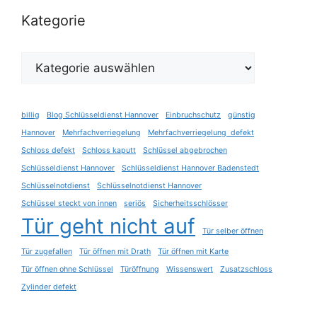
Kategorie
Kategorie
billig
Blog Schlüsseldienst Hannover
Einbruchschutz
günstig
Hannover
Mehrfachverriegelung
Mehrfachverriegelung defekt
Schloss defekt
Schloss kaputt
Schlüssel abgebrochen
Schlüsseldienst Hannover
Schlüsseldienst Hannover Badenstedt
Schlüsselnotdienst
Schlüsselnotdienst Hannover
Schlüssel steckt von innen
seriös
Sicherheitsschlösser
Tür geht nicht auf
Tür selber öffnen
Tür zugefallen
Tür öffnen mit Drath
Tür öffnen mit Karte
Tür öffnen ohne Schlüssel
Türöffnung
Wissenswert
Zusatzschloss
Zylinder defekt