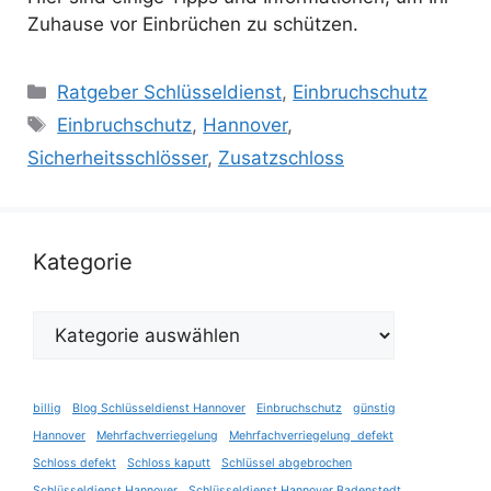
Zuhause vor Einbrüchen zu schützen.
Kategorien
Ratgeber Schlüsseldienst
,
Einbruchschutz
Schlagwörter
Einbruchschutz
,
Hannover
,
Sicherheitsschlösser
,
Zusatzschloss
Kategorie
Kategorie
billig
Blog Schlüsseldienst Hannover
Einbruchschutz
günstig
Hannover
Mehrfachverriegelung
Mehrfachverriegelung defekt
Schloss defekt
Schloss kaputt
Schlüssel abgebrochen
Schlüsseldienst Hannover
Schlüsseldienst Hannover Badenstedt