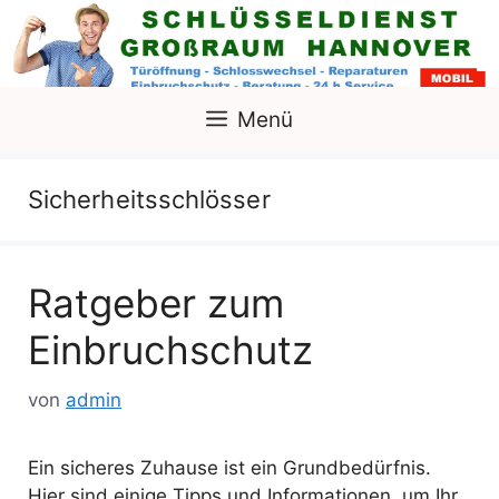
Zum
Inhalt
springen
Menü
Sicherheitsschlösser
Ratgeber zum
Einbruchschutz
von
admin
Ein sicheres Zuhause ist ein Grundbedürfnis.
Hier sind einige Tipps und Informationen, um Ihr